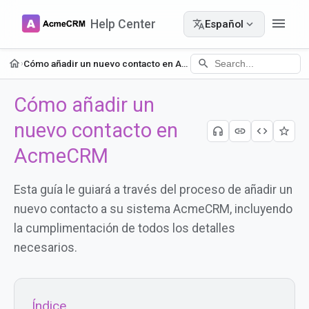
menu
Help Center
translate
Español
expand_more
home
search
Cómo añadir un nuevo contacto en AcmeCRM
›
Cómo añadir un
nuevo contacto en
headphones
link
code
star_border
AcmeCRM
Esta guía le guiará a través del proceso de añadir un
nuevo contacto a su sistema AcmeCRM, incluyendo
la cumplimentación de todos los detalles
necesarios.
Índice